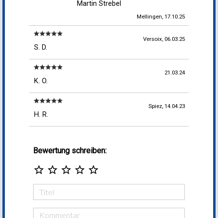
Martin Strebel
Mellingen, 17.10.25
star
star
star
star
star
Versoix, 06.03.25
S. D.
star
star
star
star
star
21.03.24
K. O.
star
star
star
star
star
Spiez, 14.04.23
H. R.
Bewertung schreiben:
star_border
star_border
star_border
star_border
star_border