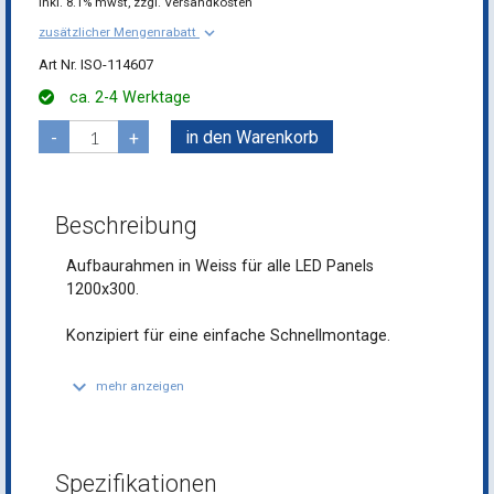
inkl.
8.1% mwst,
zzgl. Versandkosten
keyboard_arrow_down
zusätzlicher Mengenrabatt
ISO-114607
ca. 2-4 Werktage
in den Warenkorb
-
+
Beschreibung
Aufbaurahmen in Weiss für alle LED Panels
1200x300.
Konzipiert für eine einfache Schnellmontage.
keyboard_arrow_down
mehr anzeigen
Spezifikationen