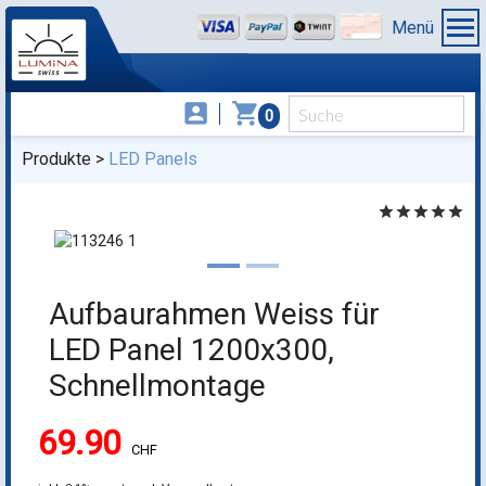
Menü
account_box
shopping_cart
0
Produkte
LED Panels
star
star
star
star
star
Aufbaurahmen Weiss für
LED Panel 1200x300,
Schnellmontage
69.90
CHF