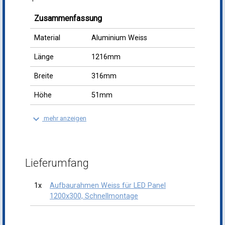
Zusammenfassung
Material
Aluminium Weiss
Länge
1216mm
Breite
316mm
Höhe
51mm
keyboard_arrow_down
mehr anzeigen
Lieferumfang
1x
Aufbaurahmen Weiss für LED Panel
1200x300, Schnellmontage