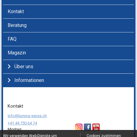
Kontakt
Beratung
FAQ
Magazin
Über uns
Informationen
Kontakt
info@lumina-swiss.ch
+41 44 750 64 74
Montag
14:00 - 17:00 Uhr
Wir verwenden Web-Dienste um
Cookies zustimmen:
https://lumina-swiss.ch