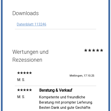
Downloads
Datenblatt 113246
star
star
star
star
star
Wertungen und
Rezessionen
star
star
star
star
star
Mellingen, 17.10.25
M. S.
Beratung & Verkauf
star
star
star
star
star
M. S.
Kompetente und freundliche
Beratung mit prompter Lieferung.
Besten Dank und gute Gechäfte.