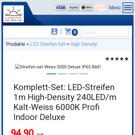
Menü
account_box
shopping_cart
0
Produkte
LED Streifen Set
High Density
star
star
star
star
star
Komplett-Set: LED-Streifen
1m High-Density 240LED/m
Kalt-Weiss 6000K Profi
Indoor Deluxe
94.90
CHF