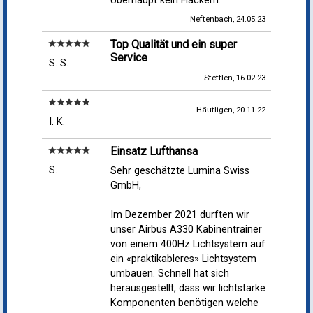
Überhaupt kein Flackern.
Neftenbach, 24.05.23
Top Qualität und ein super
star
star
star
star
star
Service
S. S.
Stettlen, 16.02.23
star
star
star
star
star
Häutligen, 20.11.22
I. K.
Einsatz Lufthansa
star
star
star
star
star
S.
Sehr geschätzte Lumina Swiss
GmbH,
Im Dezember 2021 durften wir
unser Airbus A330 Kabinentrainer
von einem 400Hz Lichtsystem auf
ein «praktikableres» Lichtsystem
umbauen. Schnell hat sich
herausgestellt, dass wir lichtstarke
Komponenten benötigen welche