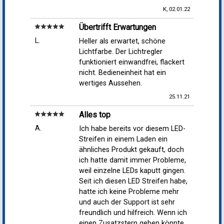
K, 02.01.22
Übertrifft Erwartungen
star
star
star
star
star
L.
Heller als erwartet, schöne
Lichtfarbe. Der Lichtregler
funktioniert einwandfrei, flackert
nicht. Bedieneinheit hat ein
wertiges Aussehen.
25.11.21
Alles top
star
star
star
star
star
A.
Ich habe bereits vor diesem LED-
Streifen in einem Laden ein
ähnliches Produkt gekauft, doch
ich hatte damit immer Probleme,
weil einzelne LEDs kaputt gingen.
Seit ich diesen LED Streifen habe,
hatte ich keine Probleme mehr
und auch der Support ist sehr
freundlich und hilfreich. Wenn ich
einen Zusatzstern geben könnte,