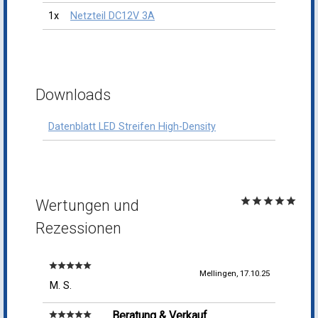
1x
Netzteil DC12V 3A
Downloads
Datenblatt LED Streifen High-Density
star
star
star
star
star
Wertungen und
Rezessionen
star
star
star
star
star
Mellingen, 17.10.25
M. S.
Beratung & Verkauf
star
star
star
star
star