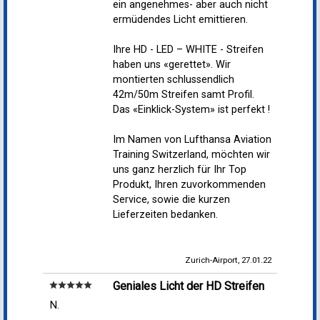
ein angenehmes- aber auch nicht
ermüdendes Licht emittieren.
Ihre HD - LED – WHITE - Streifen
haben uns «gerettet». Wir
montierten schlussendlich
42m/50m Streifen samt Profil.
Das «Einklick-System» ist perfekt !
Im Namen von Lufthansa Aviation
Training Switzerland, möchten wir
uns ganz herzlich für Ihr Top
Produkt, Ihren zuvorkommenden
Service, sowie die kurzen
Lieferzeiten bedanken.
Zurich-Airport, 27.01.22
Geniales Licht der HD Streifen
star
star
star
star
star
N.