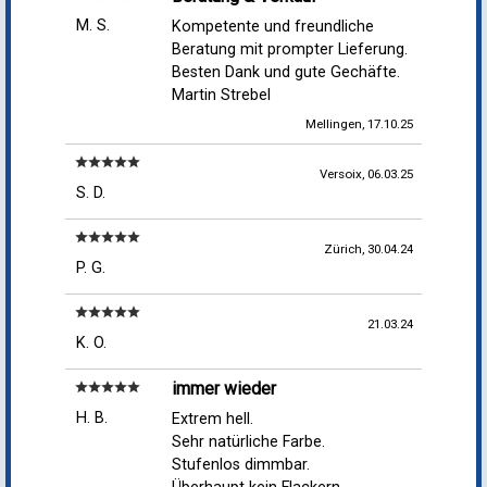
M. S.
Kompetente und freundliche
Beratung mit prompter Lieferung.
Besten Dank und gute Gechäfte.
Martin Strebel
Mellingen, 17.10.25
star
star
star
star
star
Versoix, 06.03.25
S. D.
star
star
star
star
star
Zürich, 30.04.24
P. G.
star
star
star
star
star
21.03.24
K. O.
immer wieder
star
star
star
star
star
H. B.
Extrem hell.
Sehr natürliche Farbe.
Stufenlos dimmbar.