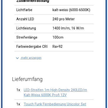
Zusammenfassung
Lichtfarbe
kalt-weiss (6000-6500K)
Anzahl LED
240 pro Meter
Lichtleistung
1400 lm/m, 16 W/m
Streifenlänge
100cm
Farbwiedergabe CRI
Ra>92
keyboard_arrow_down
mehr anzeigen
Lieferumfang
1x
LED-Streifen 1m High-Density 240LED/m
Kalt-Weiss 6000K Profi 12V
1x
Touch Funk Fernbedienung Unicolor Set