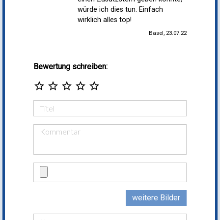
würde ich dies tun. Einfach
wirklich alles top!
Basel, 23.07.22
Bewertung schreiben:
star_border
star_border
star_border
star_border
star_border
weitere Bilder