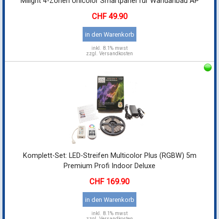
Milight 4-Zonen Unicolor Smartpanel für Wandanbau AP
49.90
in den Warenkorb
inkl.
8.1% mwst
zzgl. Versandkosten
Komplett-Set: LED-Streifen Multicolor Plus (RGBW) 5m
Premium Profi Indoor Deluxe
169.90
in den Warenkorb
inkl.
8.1% mwst
zzgl. Versandkosten