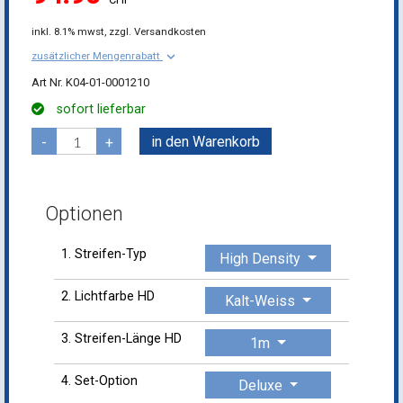
inkl.
8.1% mwst,
zzgl. Versandkosten
keyboard_arrow_down
zusätzlicher Mengenrabatt
K04-01-0001210
sofort lieferbar
in den Warenkorb
-
+
Optionen
1. Streifen-Typ
High Density
2. Lichtfarbe HD
Kalt-Weiss
3. Streifen-Länge HD
1m
4. Set-Option
Deluxe