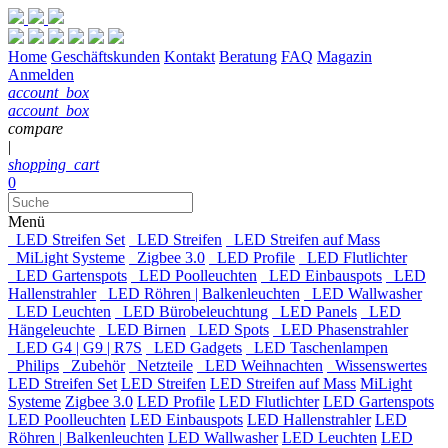
Home
Geschäftskunden
Kontakt
Beratung
FAQ
Magazin
Anmelden
account_box
account_box
compare
|
shopping_cart
0
Menü
LED Streifen Set
LED Streifen
LED Streifen auf Mass
MiLight Systeme
Zigbee 3.0
LED Profile
LED Flutlichter
LED Gartenspots
LED Poolleuchten
LED Einbauspots
LED
Hallenstrahler
LED Röhren | Balkenleuchten
LED Wallwasher
LED Leuchten
LED Bürobeleuchtung
LED Panels
LED
Hängeleuchte
LED Birnen
LED Spots
LED Phasenstrahler
LED G4 | G9 | R7S
LED Gadgets
LED Taschenlampen
Philips
Zubehör
Netzteile
LED Weihnachten
Wissenswertes
LED Streifen Set
LED Streifen
LED Streifen auf Mass
MiLight
Systeme
Zigbee 3.0
LED Profile
LED Flutlichter
LED Gartenspots
LED Poolleuchten
LED Einbauspots
LED Hallenstrahler
LED
Röhren | Balkenleuchten
LED Wallwasher
LED Leuchten
LED