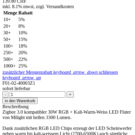
139.90
CHF
inkl.
8.1% mwst,
zzgl. Versandkosten
Menge
Rabatt
10+
5%
20+
8%
30+
10%
50+
15%
100+
18%
250+
20%
500+
22%
1000+
25%
zusätzlicher Mengenrabatt
keyboard_arrow_down
schliessen
keyboard_arrow_up
F01-02-40003Z1
sofort lieferbar
-
+
in den Warenkorb
Beschreibung
Zigbee 3.0 kompatibler 30W RGB + Kalt-Warm-Weiss LED Fluter
von Milight mit hellen 3300 Lumen.
Dank zusätzlichen RGB LED Chips erzeugt der LED Scheinwerfer
neben warm bis kalt-weissem Licht (2700-6500K) auch sämtliche