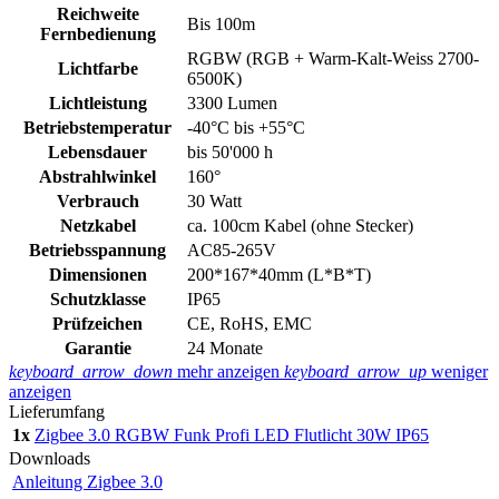
Reichweite
Bis 100m
Fernbedienung
RGBW (RGB + Warm-Kalt-Weiss 2700-
Lichtfarbe
6500K)
Lichtleistung
3300 Lumen
Betriebstemperatur
-40°C bis +55°C
Lebensdauer
bis 50'000 h
Abstrahlwinkel
160°
Verbrauch
30 Watt
Netzkabel
ca. 100cm Kabel (ohne Stecker)
Betriebsspannung
AC85-265V
Dimensionen
200*167*40mm (L*B*T)
Schutzklasse
IP65
Prüfzeichen
CE, RoHS, EMC
Garantie
24 Monate
keyboard_arrow_down
mehr anzeigen
keyboard_arrow_up
weniger
anzeigen
Lieferumfang
1x
Zigbee 3.0 RGBW Funk Profi LED Flutlicht 30W IP65
Downloads
Anleitung Zigbee 3.0