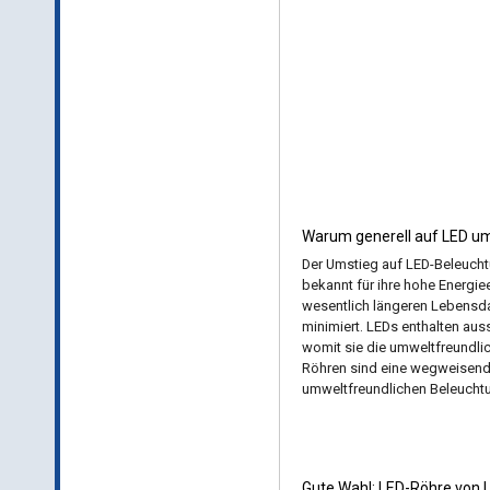
Warum generell auf LED u
Der Umstieg auf LED-Beleucht
bekannt für ihre hohe Energie
wesentlich längeren Lebensd
minimiert. LEDs enthalten aus
womit sie die umweltfreundlich
Röhren sind eine wegweisende
umweltfreundlichen Beleuchtu
Gute Wahl: LED-Röhre von 