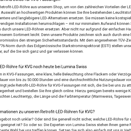
 Retrofit-LED-Röhre aus unserem Shop, um von den zahlreichen Vorteilen der 
ten Auswahl an hochwertigen Produkten können Sie Ihre bestehenden Leuchtsto
entere und langlebigere LED-Alternativen ersetzen. Sie müssen keine kostspi
endigen Installationen herumschlagen – mit nur minimalem Aufwand können S
 durch unsere LED-Röhren ersetzen. Aber nicht nur aufgrund der einfachen Ha
unserem Sortiment leicht. Denn unsere Produkte zeichnen sich auch durch ein
mpromisslos den strengen Sicherheitsstandards. Mit dem angesehenen TÜV-Zert
-Norm durch das Eidgenössische Starkstrominspektorat (ESTI) stellen unser
, auf die Sie sich ganz und gar verlassen können.
t-LED-Röhre für KVG noch heute bei Lumina Swiss
ion in KVG-Fassungen, eine klare, helle Beleuchtung ohne Flackern oder Verzög
uer von bis zu 50.000 Stunden und eine durchschnittliche Nutzungsdauer von
ngt jede Retrofit-LED-Röhre für KVG-Fassungen mit sich, die Sie bei uns zu at
egenheit und bestellen Sie Ihre gleich online. Hierzu genügen bereits wenige K
chten Leuchtentyp, die Länge und die Farbtemperatur (Warmweiss, Tagesweis
rmationen zu unseren Retrofit-LED-Röhren für KVG?
gebot noch unklar? Oder sind Sie generell nicht sicher, welche LED-Röhre für d
eignet ist? So oder so: Die Experten von Lumina Swiss stehen Ihnen gerne 
 beste Wahl bei uns treffen können. Setzen Sie sich also einfach mit uns in Ve