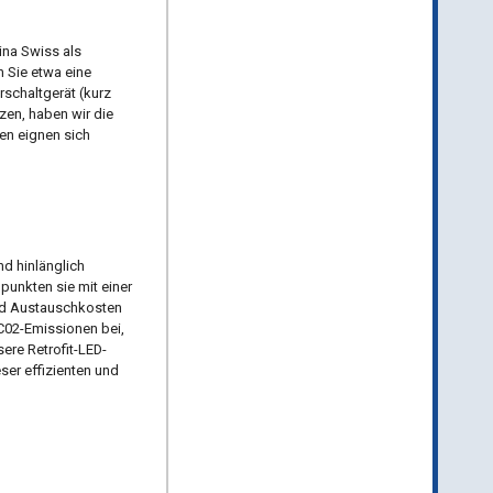
ina Swiss als
n Sie etwa eine
rschaltgerät (kurz
zen, haben wir die
en eignen sich
d hinlänglich
punkten sie mit einer
nd Austauschkosten
 C02-Emissionen bei,
sere Retrofit-LED-
er effizienten und