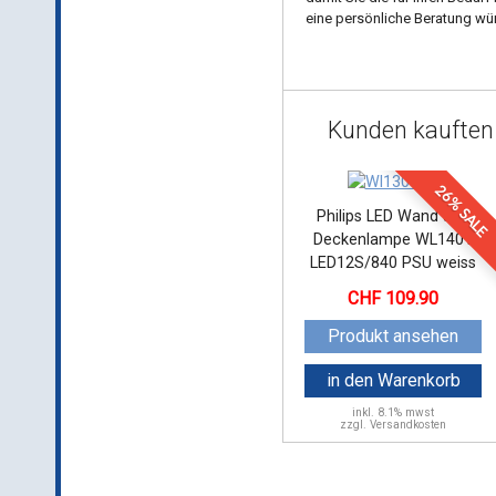
eine persönliche Beratung wün
Kunden kauften
26% SALE
Philips LED Wand und
Deckenlampe WL140V
LED12S/840 PSU weiss
109.90
Produkt ansehen
in den Warenkorb
inkl.
8.1% mwst
zzgl. Versandkosten