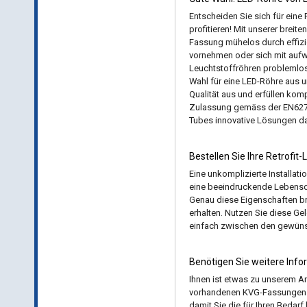
Entscheiden Sie sich für eine
profitieren! Mit unserer brei
Fassung mühelos durch effizi
vornehmen oder sich mit aufw
Leuchtstoffröhren problemlos
Wahl für eine LED-Röhre aus 
Qualität aus und erfüllen ko
Zulassung gemäss der EN62776
Tubes innovative Lösungen dar
Bestellen Sie Ihre Retrofi
Eine unkomplizierte Installat
eine beeindruckende Lebensda
Genau diese Eigenschaften bri
erhalten. Nutzen Sie diese Gel
einfach zwischen den gewüns
Benötigen Sie weitere Info
Ihnen ist etwas zu unserem An
vorhandenen KVG-Fassungen ge
damit Sie die für Ihren Bedarf