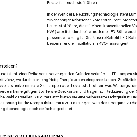
Ersatz für Leuchtstoffröhren
In der Welt der Beleuchtungstechnologie steht Lum
zuverlässiger Anbieter an vorderster Front. Möchte
Leuchtstoffröhre, die mit einem konventionellen Vo
KVG) arbeitet, durch eine moderne LED-Röhre erset
passende Lösung für Sie: Unsere Retrofit-LED-Röhr
bestens für die Installation in KVG-Fassungen!
msteigen?
ung ist mit einer Reihe von überzeugenden Gründen verknüpft: LED-Lampen sin
effizienz, wodurch sich langfristig Energiekosten einsparen lassen. Zusätzlich 
auer als herkömmliche Glühlampen oder Leuchtstoffröhren, was Wartungs- u
serdem keine giftigen Stoffe wie Quecksilber und tragen zur Reduzierung der
e Wahl darstellen. Zu guter Letzt bieten sie eine verbesserte Lichtqualität. Un
 Lösung für die Kompatibilität mit KVG-Fassungen, was den Übergang zu dies
ngstechnologie noch einfacher gestaltet.
Lumina Swiss für KVG-Fassungen