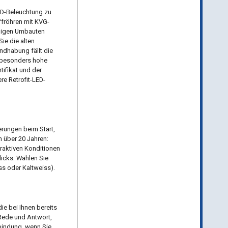
LED-Beleuchtung zu
ffröhren mit KVG-
eligen Umbauten
ie die alten
ndhabung fällt die
e besonders hohe
ifikat und der
e Retrofit-LED-
erungen beim Start,
 über 20 Jahren:
traktiven Konditionen
licks: Wählen Sie
s oder Kaltweiss).
ie bei Ihnen bereits
Rede und Antwort,
rbindung, wenn Sie