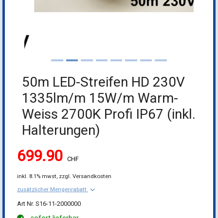
50m LED-Streifen HD 230V
1335lm/m 15W/m Warm-
Weiss 2700K Profi IP67 (inkl.
Halterungen)
699.90
CHF
inkl.
8.1% mwst,
zzgl. Versandkosten
keyboard_arrow_down
zusätzlicher Mengenrabatt
S16-11-2000000
sofort lieferbar
in den Warenkorb
-
+