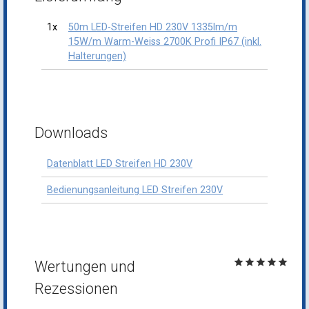
Downloads
Datenblatt LED Streifen HD 230V
Bedienungsanleitung LED Streifen 230V
star
star
star
star
star
Wertungen und
Rezessionen
star
star
star
star
star
Mellingen, 17.10.25
M. S.