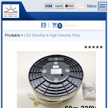
Menü
account_box
shopping_cart
0
Produkte
LED Streifen
High Density Plus
star
star
star
star
star