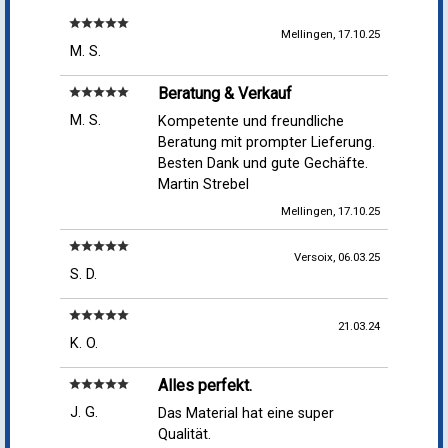
Beratung & Verkauf
star
star
star
star
star
M. S.
Kompetente und freundliche
Beratung mit prompter Lieferung.
Besten Dank und gute Gechäfte.
Martin Strebel
Mellingen, 17.10.25
star
star
star
star
star
Versoix, 06.03.25
S. D.
star
star
star
star
star
21.03.24
K. O.
Alles perfekt.
star
star
star
star
star
J. G.
Das Material hat eine super
Qualität.