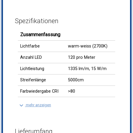
Zusammenfassung
Lichtfarbe
warm-weiss (2700K)
Anzahl LED
120 pro Meter
Lichtleistung
1335 lm/m, 15 W/m
Streifenlänge
5000cm
Farbwiedergabe CRI
>80
keyboard_arrow_down
mehr anzeigen
Lieferumfang
1x
50m LED-Streifen HD 230V 1335lm/m
15W/m Warm-Weiss 2700K Profi IP67 (inkl.
Halterungen)